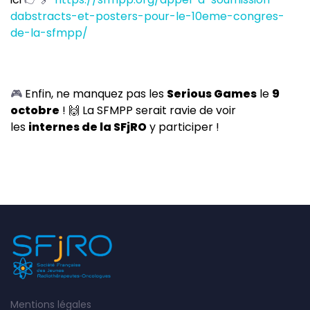
dabstracts-et-posters-pour-le-10eme-congres-
de-la-sfmpp/
🎮
Enfin, ne manquez pas les
Serious Games
le
9
octobre
! 🙌 La SFMPP serait ravie de voir
les
internes de la SFjRO
y participer !
Mentions légales