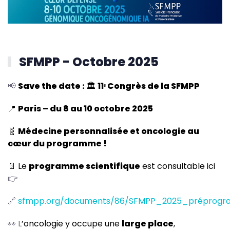
SFMPP - Octobre 2025
📢
Save the date :
🏛️
11ᵉ Congrès de la SFMPP
📍
Paris – du 8 au 10 octobre 2025
🧬
Médecine personnalisée et oncologie au
cœur du programme !
📄 Le
programme scientifique
est consultable ici
👉
🔗
sfmpp.org/documents/86/SFMPP_2025_préprogr
👀 L
’oncologie y occupe une
large place
,