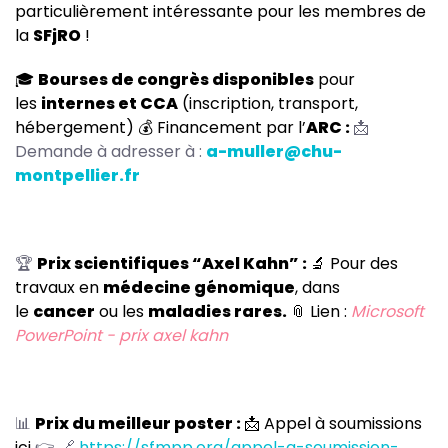
particulièrement intéressante pour les membres de
la
SFjRO
!
🎓
Bourses de congrès disponibles
pour
les
internes et CCA
(inscription, transport,
hébergement) 💰 Financement par l’
ARC :
📩
Demande à adresser à :
a-muller@chu-
montpellier.fr
🏆
Prix scientifiques “Axel Kahn” :
🔬 Pour des
travaux en
médecine génomique
, dans
le
cancer
ou les
maladies rares.
📎 Lien :
Microsoft
PowerPoint - prix axel kahn
📊
Prix du meilleur poster :
📩 Appel à soumissions
ici
👉 🔗
https://sfmpp.org/appel-a-soumission-