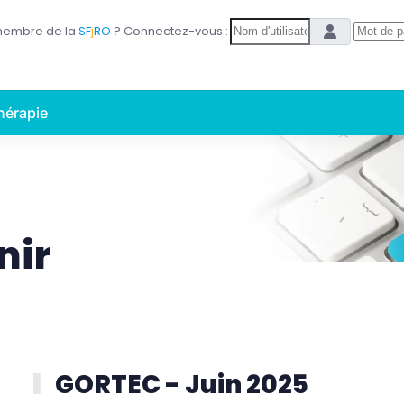
Nom d'utilisateur
membre de la
S
F
j
RO
? Connectez-vous :
hérapie
nir
GORTEC - Juin 2025