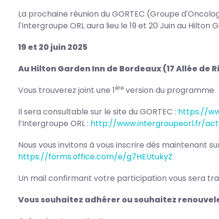
La prochaine réunion du GORTEC (Groupe d'Oncologi
l'Intergroupe ORL aura lieu le 19 et 20 Juin au Hilton
19 et 20 juin 2025
Au Hilton Garden Inn de Bordeaux
(17 Allée de R
ère
Vous trouverez joint une 1
version du programme.
Il sera consultable sur le site du GORTEC :
https://w
l’Intergroupe ORL :
http://www.intergroupeorl.fr/act
Nous vous invitons à vous inscrire dès maintenant sur l
https://forms.office.com/e/g7HEUtukyZ
Un mail confirmant votre participation vous sera tr
Vous souhaitez adhérer ou souhaitez renouvele