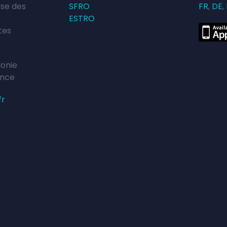
ise des
SFRO
FR
,
DE
,
ESTRO
tes
lonie
ance
fr