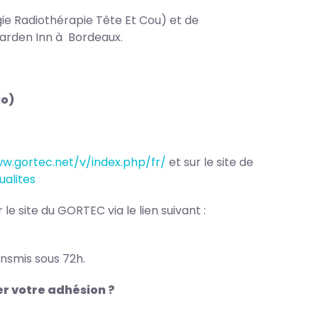
e Radiothérapie Tête Et Cou) et de
 Garden Inn à Bordeaux.
io)
ww.gortec.net/v/index.php/fr/
et sur le site de
ualites
e site du GORTEC via le lien suivant : ​
ansmis sous 72h.
r votre adhésion ?