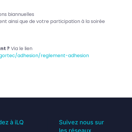
ons biannuelles
 ainsi que de votre participation à la soirée
nt ?
Via le lien
e-gortec/adhesion/reglement-adhesion
ez à iLQ
Suivez nous sur
les réseaux