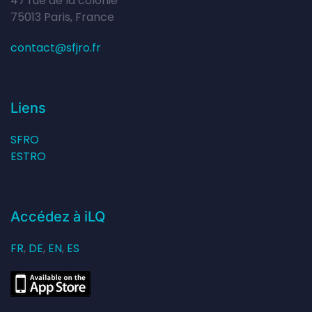
47 rue de la colonie
75013 Paris, France
contact@sfjro.fr
Liens
SFRO
ESTRO
Accédez à iLQ
FR
,
DE
,
EN
,
ES