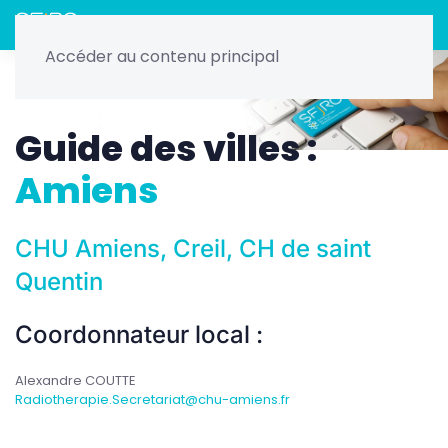
Menu
Accéder au contenu principal
Home
Radiothérapie
Les guides : DES, Master 2, Villes
Guide des villes
Guide des villes :
Amiens
CHU Amiens, Creil, CH de saint
Quentin
Coordonnateur local :
Alexandre COUTTE
Radiotherapie.Secretariat@chu-amiens.fr