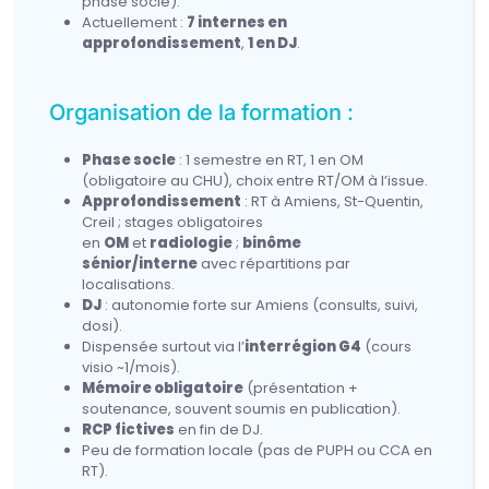
phase socle).
Actuellement :
7 internes en
approfondissement
,
1 en DJ
.
Organisation de la formation :
Phase socle
: 1 semestre en RT, 1 en OM
(obligatoire au CHU), choix entre RT/OM à l’issue.
Approfondissement
: RT à Amiens, St-Quentin,
Creil ; stages obligatoires
en
OM
et
radiologie
;
binôme
sénior/interne
avec répartitions par
localisations.
DJ
: autonomie forte sur Amiens (consults, suivi,
dosi).
Dispensée surtout via l’
interrégion G4
(cours
visio ~1/mois).
Mémoire obligatoire
(présentation +
soutenance, souvent soumis en publication).
RCP fictives
en fin de DJ.
Peu de formation locale (pas de PUPH ou CCA en
RT).