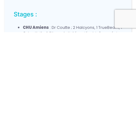
Stages :
CHU Amiens
: Dr Coutte ; 2 Halcyons, 1 TrueBeam, 1
CyberKnife, 1 Clinac. Activité variée, binôme sénior,
autonomie progressive.
CH Saint-Quentin
: Dr Belkhir ; Tomo, Novalis,
TrueBeam. 1–2 postes/semestre. Bon respect des
formations.
Amethyst Creil
: Dr Huertas ; 2 TrueBeam. 1
poste/semestre.
Autres infos :
InterCHU recommandé
en fin d’internat.
Gardes
: 5/semestre en phase socle (urgences
CHU).
DU/Master/Congrès accessibles
.
Demi-journées de formation progressivement
mieux respectées.