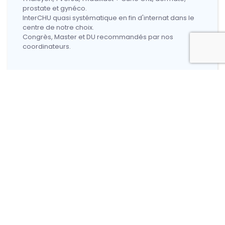
prostate et gynéco.
InterCHU quasi systématique en fin d'internat dans le
centre de notre choix.
Congrès, Master et DU recommandés par nos
coordinateurs.
DJ :
Sur Reims, autonomisation ++ avec consult propres,
suivi dossier, validation dosi etc..
Post-internat :
Poste d'assistant régulièrement proposé dans le
service de RT de l'institut, possibilité de faire assistanat
partagé avec Soissons.
Globalement, très bonne ambiance dans le service,
formation de qualité en amélioration permanente,
chefs disponibles, congés JF et RG toujours respectés,