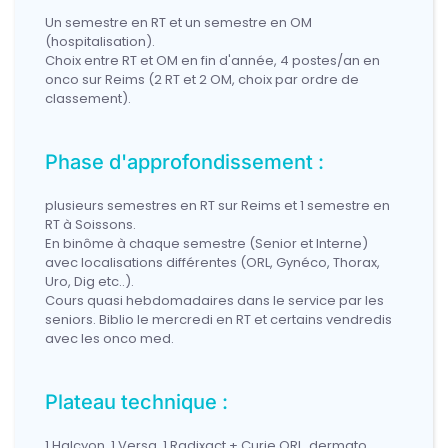
Un semestre en RT et un semestre en OM
(hospitalisation).
Choix entre RT et OM en fin d'année, 4 postes/an en
onco sur Reims (2 RT et 2 OM, choix par ordre de
classement).
Phase d'approfondissement :
plusieurs semestres en RT sur Reims et 1 semestre en
RT à Soissons.
En binôme à chaque semestre (Senior et Interne)
avec localisations différentes (ORL, Gynéco, Thorax,
Uro, Dig etc..).
Cours quasi hebdomadaires dans le service par les
seniors. Biblio le mercredi en RT et certains vendredis
avec les onco med.
Plateau technique :
1 Halcyon, 1 Versa, 1 Radixact + Curie ORL, dermato,