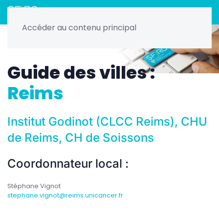
Menu
Accéder au contenu principal
Home
Radiothérapie
Les guides : DES, Master 2, Villes
Guide des villes
Guide des villes :
Reims
Institut Godinot (CLCC Reims), CHU
de Reims, CH de Soissons
Coordonnateur local :
Stéphane Vignot
stephane.vignot@reims.unicancer.fr