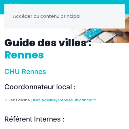
Menu
Accéder au contenu principal
Home
Radiothérapie
Les guides : DES, Master 2, Villes
Guide des villes
Guide des villes :
Rennes
CHU Rennes
Coordonnateur local :
Julien Edeline
julien.edeline@rennes.unicancer.fr
Référent Internes :